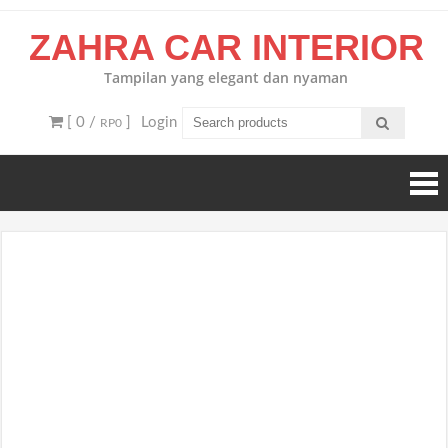
Skip
ZAHRA CAR INTERIOR
to
content
Tampilan yang elegant dan nyaman
[ 0 /
]
Login
RP0