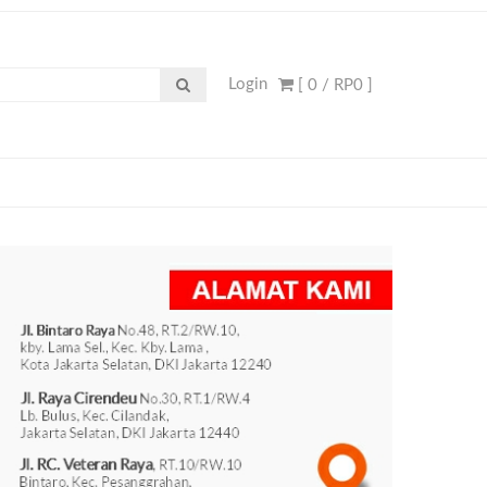
Login
[ 0 /
RP0
]