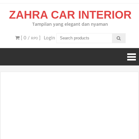
Skip
ZAHRA CAR INTERIOR
to
content
Tampilan yang elegant dan nyaman
[ 0 /
]
Login
RP0