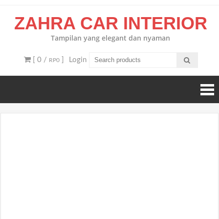
Skip
ZAHRA CAR INTERIOR
to
content
Tampilan yang elegant dan nyaman
[ 0 /
]
Login
RP0