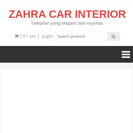
Skip
ZAHRA CAR INTERIOR
to
content
Tampilan yang elegant dan nyaman
[ 0 /
]
Login
RP0