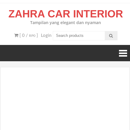
Skip
ZAHRA CAR INTERIOR
to
content
Tampilan yang elegant dan nyaman
[ 0 /
]
Login
RP0