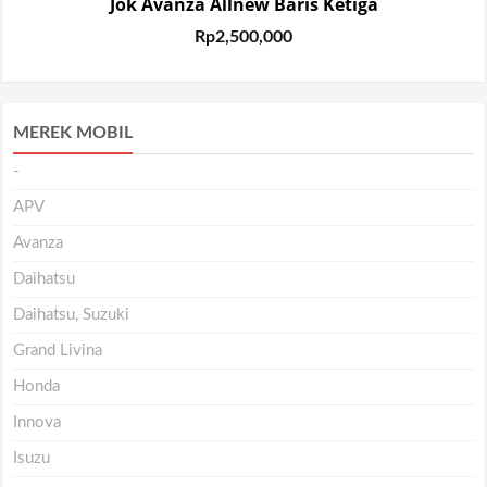
Jok Avanza Allnew Baris Ketiga
Rp
2,500,000
MEREK MOBIL
-
APV
Avanza
Daihatsu
Daihatsu, Suzuki
Grand Livina
Honda
Innova
Isuzu