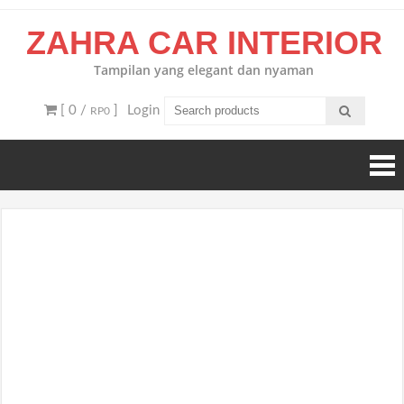
Skip
ZAHRA CAR INTERIOR
to
content
Tampilan yang elegant dan nyaman
[ 0 /
]
Login
RP0