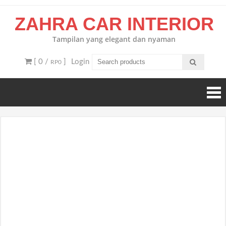
Skip
ZAHRA CAR INTERIOR
to
content
Tampilan yang elegant dan nyaman
[ 0 /
]
Login
RP0