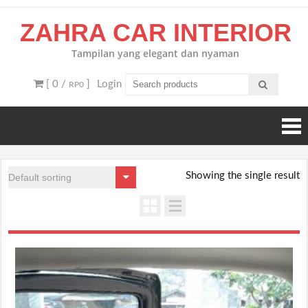
Skip
ZAHRA CAR INTERIOR
to
content
Tampilan yang elegant dan nyaman
[ 0 /
]
Login
RP0
Showing the single result