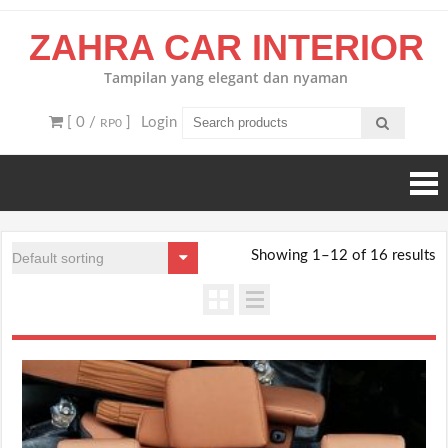
Skip
ZAHRA CAR INTERIOR
to
content
Tampilan yang elegant dan nyaman
[ 0 /
]
Login
RP0
Showing 1–12 of 16 results