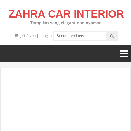
Skip
ZAHRA CAR INTERIOR
to
content
Tampilan yang elegant dan nyaman
[ 0 /
]
Login
RP0