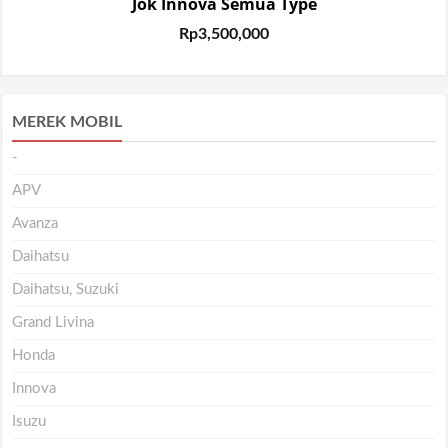
Jok Innova Semua Type
Rp
3,500,000
MEREK MOBIL
-
APV
Avanza
Daihatsu
Daihatsu, Suzuki
Grand Livina
Honda
Innova
Isuzu